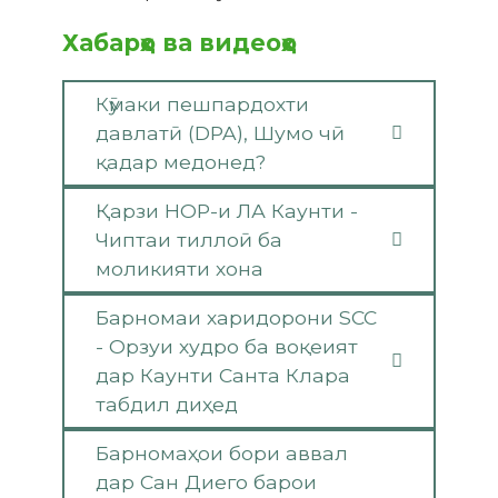
Хабарҳо ва видеоҳо
Кӯмаки пешпардохти
давлатӣ (DPA), Шумо чӣ
қадар медонед?
Қарзи HOP-и ЛА Каунти -
Чиптаи тиллоӣ ба
моликияти хона
Барномаи харидорони SCC
- Орзуи худро ба воқеият
дар Каунти Санта Клара
табдил диҳед
Барномаҳои бори аввал
дар Сан Диего барои