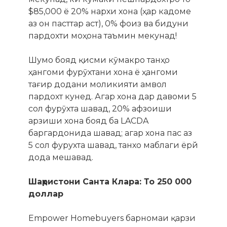
$85,000 ё 20% нархи хона (ҳар кадоме
аз он пасттар аст), 0% фоиз ва бидуни
пардохти моҳона таъмин мекунад!
Шумо бояд қисми кӯмакро танҳо
ҳангоми фурӯхтани хона ё ҳангоми
тағир додани моликияти амвол
пардохт кунед. Агар хона дар давоми 5
сол фурӯхта шавад, 20% афзоиши
арзиши хона бояд ба LACDA
баргардонида шавад; агар хона пас аз
5 сол фурухта шавад, танхо маблаги ёрй
дода мешавад.
Шаҳристони Санта Клара: То 250 000
доллар
Empower Homebuyers барномаи қарзи