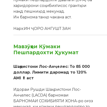
харидорони соҳибихтисос грантҳои
нақд пешниҳод мекунад.
Ин барнома танҳо чакана аст.
Нарх:
ИН ҶОРО АНГУШТ ЗАН
Мавзӯҳои Кӯмаки
Пешпардохти Ҳукумат
Шаҳристони Лос-Анҷелес: То 85 000
доллар. Лимити даромад то 120%
AMI ⬆ аст
Идораи Рушди Шаҳристони Лос-
Анҷелес (LACDA) барномаи
БАРНОМАИ СОХИБИЯТИ ХОНА-ро оғоз
мекунад, ки кӯмаки пешпардохтро то