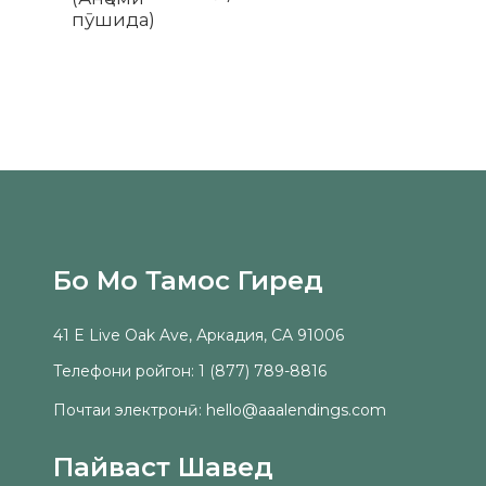
DSC
пӯшида)
(тан
фаро
хидм
қарз)
Бо Мо Тамос Гиред
41 E Live Oak Ave, Аркадия, CA 91006
Телефони ройгон: 1 (877) 789-8816
Почтаи электронӣ: hello@aaalendings.com
Пайваст Шавед