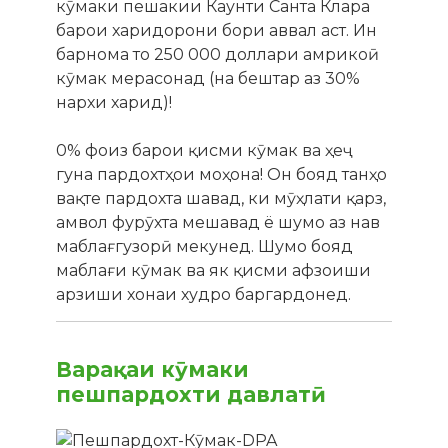
кӯмаки пешакии Каунти Санта Клара
барои харидорони бори аввал аст. Ин
барнома то 250 000 доллари амрикоӣ
кӯмак мерасонад (на бештар аз 30%
нархи харид)!
0% фоиз барои қисми кӯмак ва ҳеҷ
гуна пардохтҳои моҳона! Он бояд танҳо
вақте пардохта шавад, ки мӯҳлати қарз,
амвол фурӯхта мешавад ё шумо аз нав
маблағгузорӣ мекунед. Шумо бояд
маблағи кӯмак ва як қисми афзоиши
арзиши хонаи худро баргардонед.
Варақаи кӯмаки
пешпардохти давлатӣ