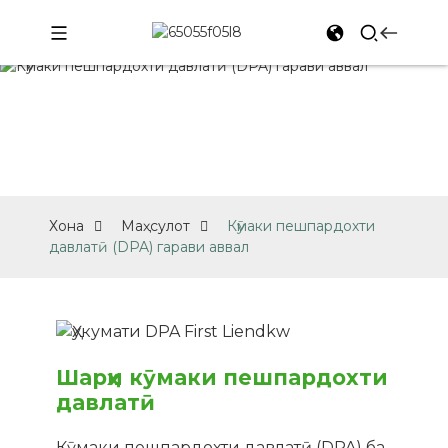
МАҲСУЛОТ
Хона
Маҳсулот
Кӯмаки пешпардохти
давлатӣ (DPA) гарави аввал
Шарҳи кӯмаки пешпардохти
давлатӣ
Кӯмаки пешпардохти давлатӣ (DPA) ба