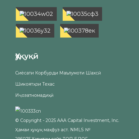
Ҳуқуқӣ
Сиёсати Корбурди Маълумоти Шахсӣ
Шикоятҳои Техас
Иҷозатномадиҳӣ
© Copyright - 2025 AAA Capital Investment, Inc.
Ҳамаи ҳуқуқ маҳфуз аст. NMLS №
295075.
Харитаи сайт
-
ТОП БЛОГ
-