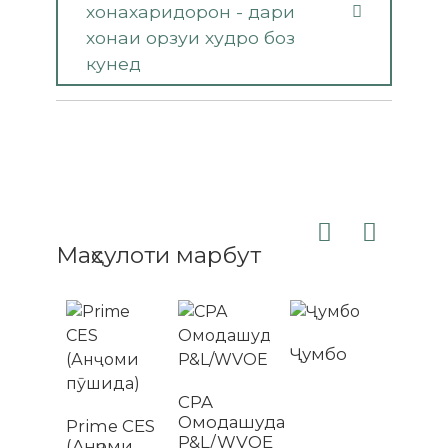
хонахаридорон - дари
хонаи орзуи худро боз
кунед
Маҳсулоти марбут
Ҷумбо
CPA
Омодашуда
Prime CES
P&L/WVOE
(Анҷоми