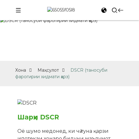
МАҲСУЛОТ
Хона
Маҳсулот
DSCR (таносуби
фарогирии хидмати қарз)
Шарҳи DSCR
Оё шумо медонед, ки чӣ гуна қарзи
ипотекаи хонаро бидуни маълумот