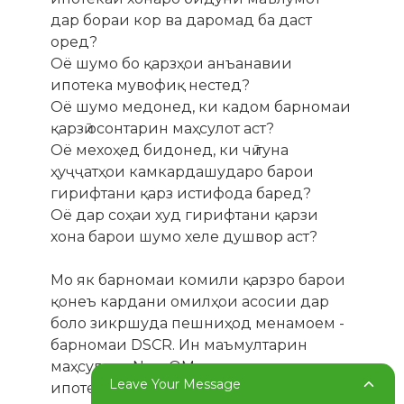
дар бораи кор ва даромад ба даст
оред?
Оё шумо бо қарзҳои анъанавии
ипотека мувофиқ нестед?
Оё шумо медонед, ки кадом барномаи
қарзӣ осонтарин маҳсулот аст?
Оё мехоҳед бидонед, ки чӣ гуна
ҳуҷҷатҳои камкардашударо барои
гирифтани қарз истифода баред?
Оё дар соҳаи худ гирифтани қарзи
хона барои шумо хеле душвор аст?
Мо як барномаи комили қарзро барои
қонеъ кардани омилҳои асосии дар
боло зикршуда пешниҳод менамоем -
барномаи DSCR. Ин маъмултарин
маҳсулоти Non-QM дар қарзҳои
Leave Your Message
ипотекаи хонагӣ мебошад.